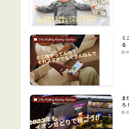
ミ
The Rolling Money Stones
る
20
ま
The Rolling Money Stones
ろ
20