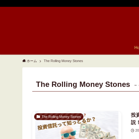
H
ホーム
The Rolling Money Stones
The Rolling Money Stones
–
投
The Rolling Money Stones
説
20