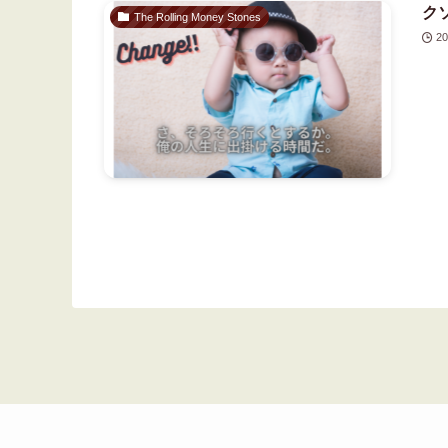
ク
The Rolling Money Stones
20