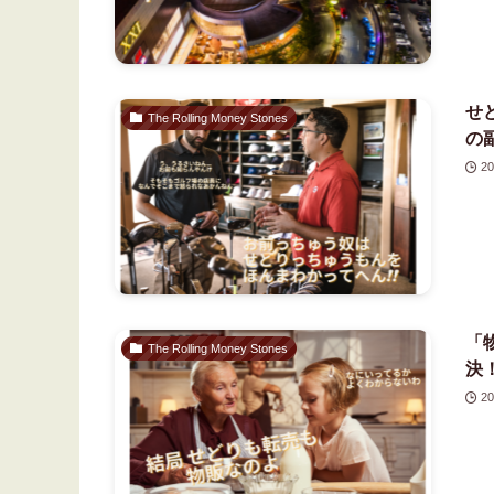
せ
The Rolling Money Stones
の
20
「
The Rolling Money Stones
決
20